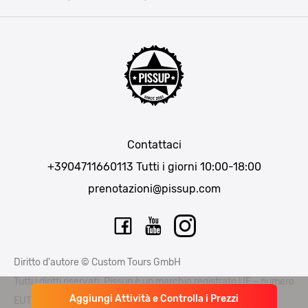
Bucarest
Praga
Lisbona
Bucarest
Cracovia
Maiorca
Madrid
Contattaci
Berlino
+3904711660113
Tutti i giorni 10:00-18:00
Monaco di Baviera
prenotazioni@pissup.com
Bratislava
Ibiza
Diritto d'autore © Custom Tours GmbH
Tutti i diritti riservati. Pissup è un marchio registrato UE – numero
Aggiungi Attività e Controlla i Prezzi
EUTM015397706 e EUTM 015397714