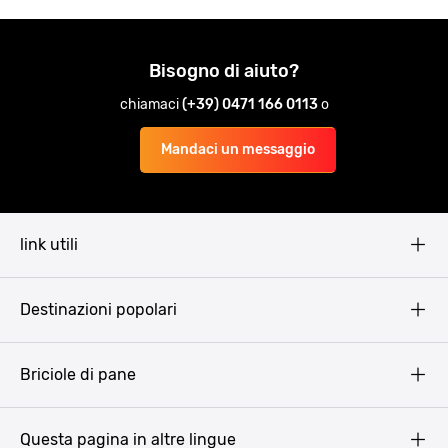
Bisogno di aiuto?
chiamaci
(+39) 0471 166 0113
o
Mandaci un messaggio
link utili
Pissup Blog
Destinazioni popolari
Privacy Policy
Terms & Conditions
Budapest
Briciole di pane
Copyright
Amsterdam
Barcellona
Questa pagina in altre lingue