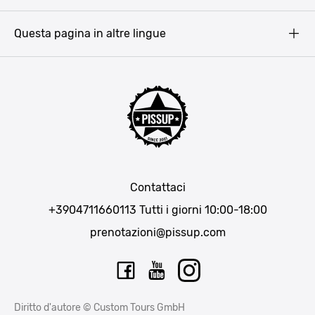
Barcellona
Questa pagina in altre lingue
Bucarest
Praga
Lisbona
Bucarest
Cracovia
Maiorca
Madrid
Contattaci
Berlino
+3904711660113
Tutti i giorni 10:00-18:00
Monaco di Baviera
prenotazioni@pissup.com
Bratislava
Ibiza
Diritto d'autore © Custom Tours GmbH