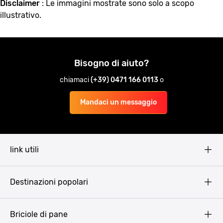
Disclaimer
: Le immagini mostrate sono solo a scopo
illustrativo.
Bisogno di aiuto?
chiamaci
(+39) 0471 166 0113
o
Mandaci un messaggio
link utili
Pissup Blog
Destinazioni popolari
Privacy Policy
Terms & Conditions
Budapest
Briciole di pane
Copyright
Amsterdam