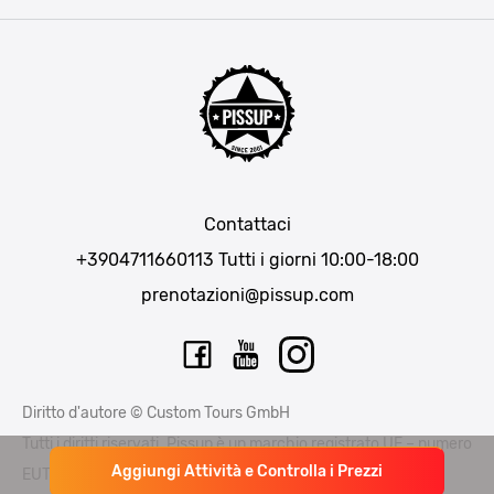
Praga
Lisbona
Bucarest
Cracovia
Maiorca
Madrid
Contattaci
Berlino
+3904711660113
Tutti i giorni 10:00-18:00
Monaco di Baviera
prenotazioni@pissup.com
Bratislava
Ibiza
Diritto d'autore © Custom Tours GmbH
Tutti i diritti riservati. Pissup è un marchio registrato UE – numero
Aggiungi Attività e Controlla i Prezzi
EUTM015397706 e EUTM 015397714