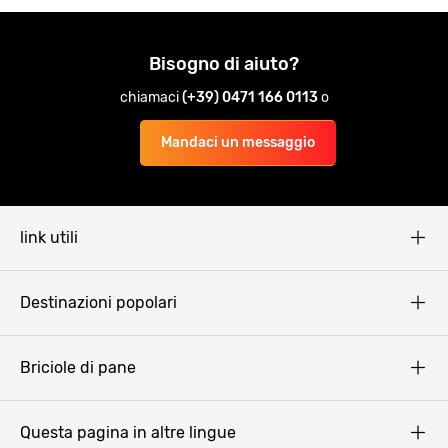
Bisogno di aiuto?
chiamaci
(+39) 0471 166 0113
o
Mandaci un messaggio
link utili
Pissup Blog
Destinazioni popolari
Privacy Policy
Terms & Conditions
Budapest
Briciole di pane
Copyright
Amsterdam
Barcellona
Questa pagina in altre lingue
Bucarest