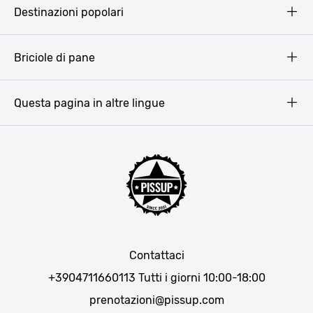
Pissup Blog
Destinazioni popolari
Privacy Policy
Terms & Conditions
Budapest
Briciole di pane
Copyright
Amsterdam
Barcellona
Questa pagina in altre lingue
Bucarest
Praga
Lisbona
Bucarest
Cracovia
Maiorca
Madrid
Contattaci
Berlino
+3904711660113
Tutti i giorni 10:00-18:00
Monaco di Baviera
prenotazioni@pissup.com