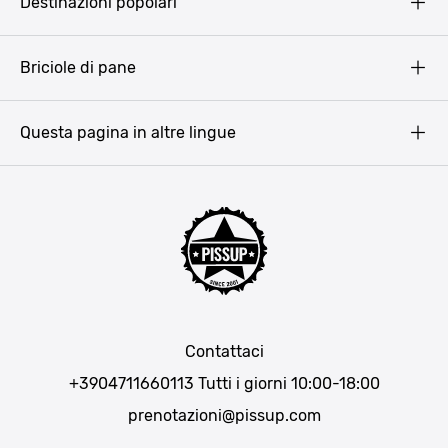
Destinazioni popolari
Privacy Policy
Terms & Conditions
Budapest
Briciole di pane
Copyright
Amsterdam
Barcellona
Questa pagina in altre lingue
Bucarest
Praga
Lisbona
Bucarest
Cracovia
Maiorca
Madrid
Contattaci
Berlino
+3904711660113
Tutti i giorni 10:00-18:00
Monaco di Baviera
prenotazioni@pissup.com
Bratislava